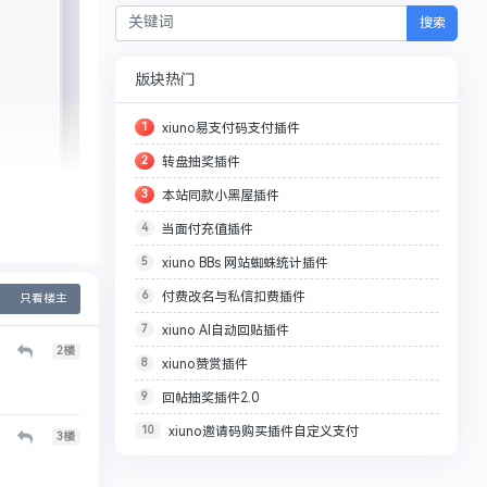
搜索
版块热门
1
xiuno易支付码支付插件
2
转盘抽奖插件
3
本站同款小黑屋插件
4
当面付充值插件
5
xiuno BBs 网站蜘蛛统计插件
6
付费改名与私信扣费插件
只看楼主
7
xiuno AI自动回贴插件
2
楼
8
xiuno赞赏插件
9
回帖抽奖插件2.0
10
xiuno邀请码购买插件自定义支付
3
楼