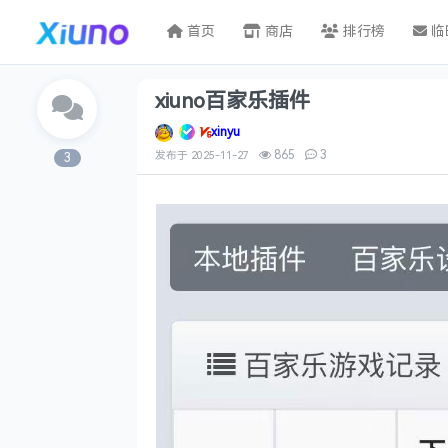
首页
商店
排行榜
临
xiuno百家乐插件
xinyu
865
3
发布于
2025-11-27
3