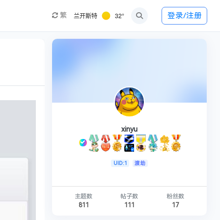
兰开斯特
32°
登录/注册
繁
xinyu
UID:1
渡劫
主题数
帖子数
粉丝数
811
111
17