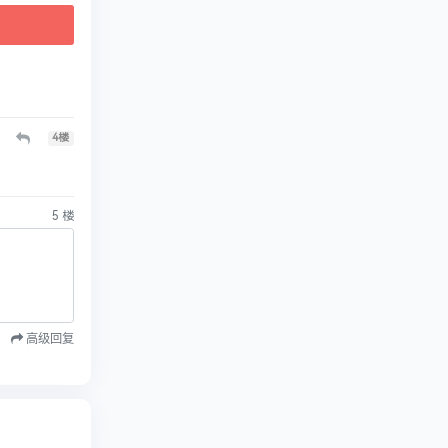
4
楼
5
楼
高级回复