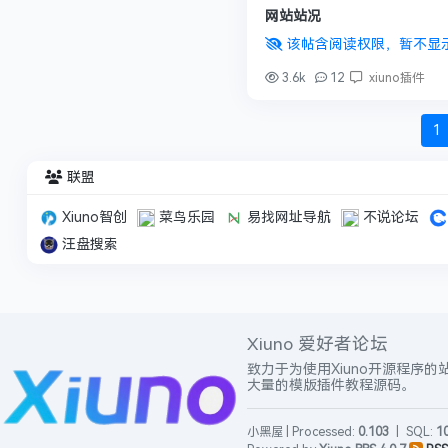
网站站况
该帖含阅读权限，暂不显
3.6k
12
xiuno插件
1
联盟
Xiuno智创
菜鸟乐园
易找网址导航
不说论坛
汪盘搜索
Xiuno 爱好者论坛
致力于为使用Xiuno开源程序的
大量的模版插件教程源码。
小黑屋
| Processed:
0.103
|
SQL:
1