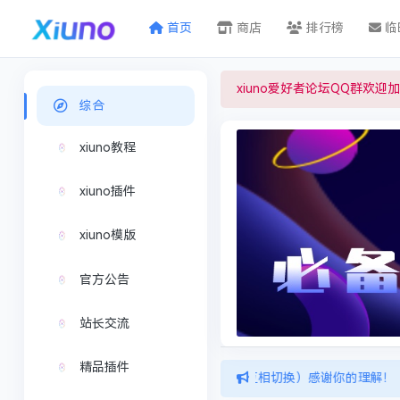
首页
商店
排行榜
临
xiuno爱好者论坛QQ群欢迎加入
综合
xiuno教程
xiuno插件
xiuno模版
官方公告
站长交流
精品插件
cn访问，网站数据共通（每个域名登陆的cookie无法互相切换）感谢你的理解！