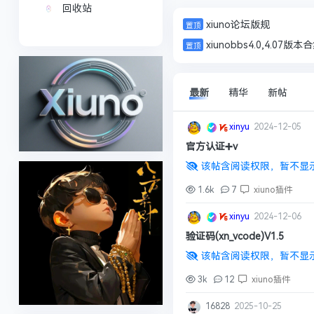
回收站
xiuno论坛版规
火车头采集
xiunobbs4.0,4.07版本
最新
精华
新帖
xinyu
2024-12-05
官方认证➕v
该帖含阅读权限，暂不显
1.6k
7
xiuno插件
xinyu
2024-12-06
验证码(xn_vcode)V1.5
该帖含阅读权限，暂不显
3k
12
xiuno插件
16828
2025-10-25