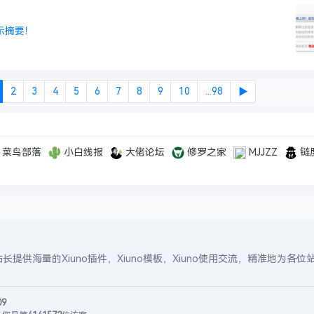
示摘要！
2
3
4
5
6
7
8
9
10
...98
▶
菜鸟部落
小白线报
大佬论坛
修罗之家
MJJZZ
链
站长提供海量的Xiuno插件，Xiuno模板，Xiuno使用交流，精准地为各
09