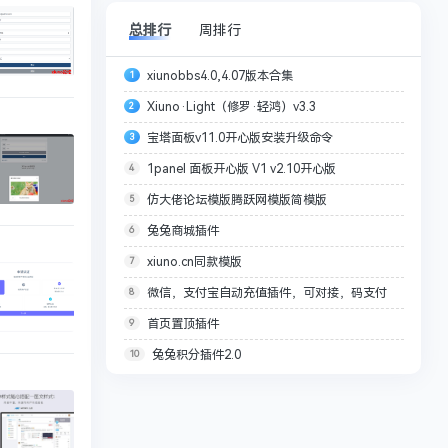
总排行
周排行
xiunobbs4.0,4.07版本合集
1
Xiuno·Light（修罗·轻鸿）v3.3
2
宝塔面板v11.0开心版安装升级命令
3
1panel 面板开心版 V1 v2.10开心版
4
仿大佬论坛模版腾跃网模版简模版
5
兔兔商城插件
6
xiuno.cn同款模版
7
微信，支付宝自动充值插件，可对接，码支付
8
首页置顶插件
9
兔兔积分插件2.0
10