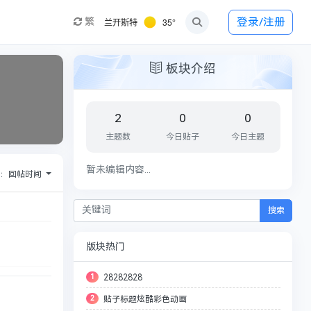
兰开斯特
35°
登录/注册
繁
板块介绍
2
0
0
主题数
今日贴子
今日主题
暂未编辑内容...
序：
回帖时间
搜索
版块热门
1
28282828
2
贴子标题炫酷彩色动画