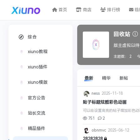
首页
商店
排行榜
临
回收站
综合
版主虚拟以待中
xiuno教程
主题数：
2
xiuno插件
最新
精华
新帖
xiuno模版
ness
2025-11-18
官方公告
贴子标题炫酷彩色动画
可以给设置高亮的帖子增加彩色动画效
站长交流
751
2
精品插件
obnmvc
2025-06-12
28282828