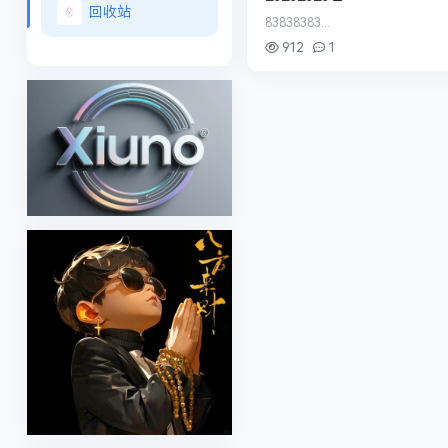
回收站
83838383...
912
1
火车头采集