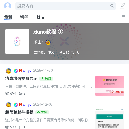
搜索内容...
最新
精华
新帖
xiuno教程
版主：
主题数：
186
今日贴子：
0
xinyu
2025-11-30
消息增强提醒显示
免费
直接下载附件，上传到消息插件的HOOK文件夹即可，清
除缓存，就可以完美实现啦。...
694
2
xinyu
2024-12-03
超简版邮件模板
免费
这并不是一个完整的插件且需要自行修改代码，所以你需
要有一定的h5与php基础 你需要按照以下步骤进行操作
933
1