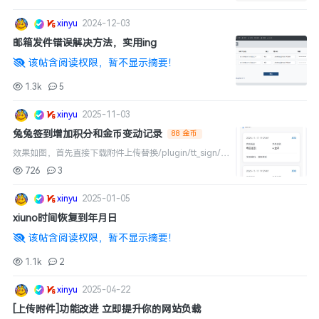
（首先你的网站一定是能发出邮件的） 将附件内2个文件
丢进任何插件的h...
xinyu
2024-12-03
邮箱发件错误解决方法，实用ing
该帖含阅读权限，暂不显示摘要！
1.3k
5
xinyu
2025-11-03
兔兔签到增加积分和金币变动记录
88 金币
效果如图，首先直接下载附件上传替换/plugin/tt_sign/h
ook/即可，另外修改兔兔积分中的/plugin/tt_credits/mo
726
3
del/credits.func.php里面的代码给...
xinyu
2025-01-05
xiuno时间恢复到年月日
该帖含阅读权限，暂不显示摘要！
1.1k
2
xinyu
2025-04-22
[上传附件]功能改进 立即提升你的网站负载