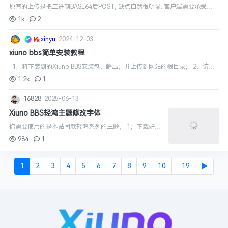
原有的上传是把二进制BASE64后POST, 缺点自然很明显. 客户端需要承受巨
大数据转化问题(2M以上文件), 服务端也是不好受,也要承担额外解码压力!
1k
2
修改上传为原始二进制...
xinyu
2024-12-03
xiuno bbs简单安装教程
1、将下装到的Xiuno BBS安装包，解压，并上传到网站的根目录； 2、访问
你的网站的域名如：http://你网站域名/install/； 3、选择你所使用的语言，
1.2k
1
点下一步； ...
16828
2025-06-13
Xiuno BBS轻鸿主题修改字体
你需要使用的是本站同款轻鸿系列的主题， 1；下载好你
喜欢字体，保存并上传至 plugin/zaesky_theme_light/vie
984
1
w/fonts 文件夹 如下图Alimama.woff 2...
1
2
3
4
5
6
7
8
9
10
...19
▶