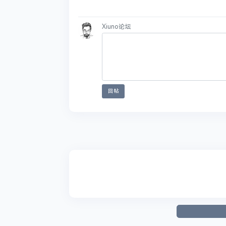
Xiuno论坛
1、本论坛一律禁止以任何方式发布或转载任何违
回帖
2、本论坛的资源部分来源于网络，如有侵权，请
3、不得发布和链接任何有关政治, 色情, 宗教,
4、本帖图片及内容纯属发布用户个人意见，与本
4，本帖如为原创资源/教程分享帖，则本站与发
6，本站管理有权在不经发布者同意的情况下，根
7，如无特别说明，任何个人或者组织不得转载本
8，未尽事宜最终解释权归本站（xiuno论坛）所
点赞