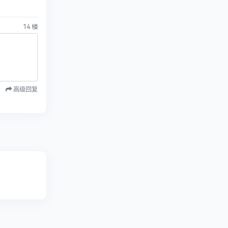
14
楼
高级回复