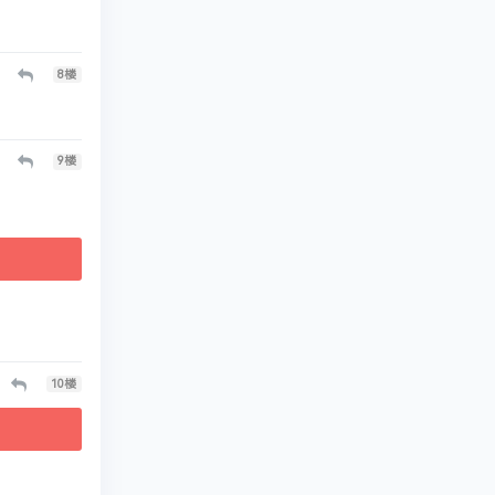
8
楼
9
楼
10
楼