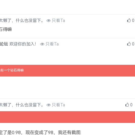
太懒了，什么也没留下。
只看Ta
0
石得嘛
no论坛
欢迎你的加入！
只看Ta
0
我有一个钻石得嘛
太懒了，什么也没留下。
只看Ta
0
帖含有付费隐藏内容，请您购买后查看
了是0.98，现在变成了98，我还有截图