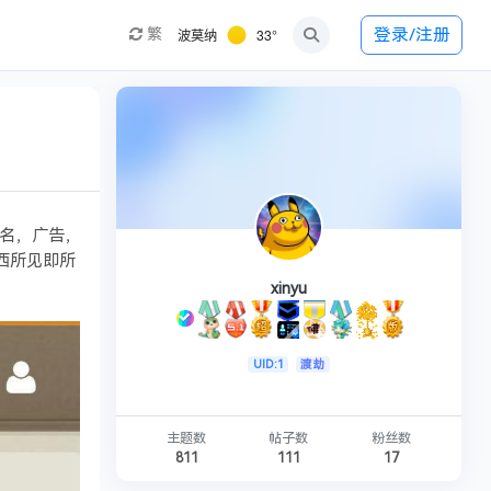
波莫纳
33°
登录/注册
繁
名，广告，
东西所见即所
xinyu
UID:1
渡劫
主题数
帖子数
粉丝数
811
111
17