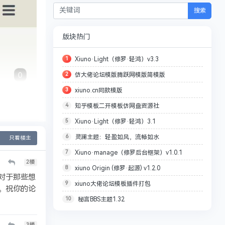
搜索
版块热门
1
Xiuno·Light（修罗·轻鸿）v3.3
2
仿大佬论坛模版腾跃网模版简模版
3
xiuno.cn同款模版
4
知乎模板二开模板仿网盘资源社
5
Xiuno·Light（修罗·轻鸿）3.1
6
灵澜主题：轻盈如风，流畅如水
只看楼主
7
Xiuno·manage（修罗后台框架）v1.0.1
2
楼
8
xiuno Origin (修罗·起源) v1.2.0
对于那些想
9
xiuno大佬论坛模板插件打包
。祝你的论
10
秘言BBS主题1.32
3
楼