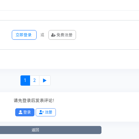
售价：
98钻石
立即购买
立即登录
或
免费注册
本站申明
法的相关信息，访客发现请投诉举报
私信联系站长
进行删除处理。
 迷信.低俗、变态、血腥、暴力以及危害国家安全.诋毁政府形象等违法言论和信息的帖子.
站无关！
1
2
▶
布用户共同享有内容版权！
据版规及相关法律法规删除/修改本帖！
帖内容！任何个人或团体不得将本站资源用于非法用途！
请先登录后发表评论！
有！
登录
注册
返回
0
收藏
0
投币
0
海报分享