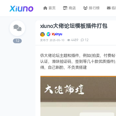
首页
商店
排行榜
临
xiuno大佬论坛模板插件打包
xinyu
4489
12
发布于
2025-05-10
12
仿大佬论坛主题和插件，例如(拍卖，付费
认证，滑块验证码，签到等几十款优质插件
得，自己斟酌，不负责搭建