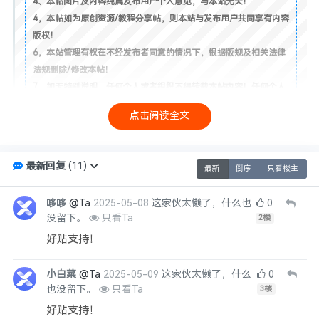
4、本帖图片及内容纯属发布用户个人意见，与本站无关！
4，本帖如为原创资源/教程分享帖，则本站与发布用户共同享有内容
版权！
6，本站管理有权在不经发布者同意的情况下，根据版规及相关法律
法规删除/修改本帖！
7，如无特别说明，任何个人或者组织不得转载本帖内容！任何个人
或团体不得将本站资源用于非法用途！
点击阅读全文
8，未尽事宜最终解释权归本站（xiuno论坛）所有！
最新回复
(
11
)
最新
倒序
只看楼主
点赞
0
收藏
0
投币
0
海报分享
哆哆
@Ta
2025-05-08
这家伙太懒了，什么也
0
没留下。
只看Ta
2
楼
签名：
xiuno论坛
欢迎你的加入！
好贴支持！
──── 已有
0
人觉得很赞
────
小白菜
@Ta
2025-05-09
这家伙太懒了，什么
0
也没留下。
只看Ta
3
楼
好贴支持！
投诉举报