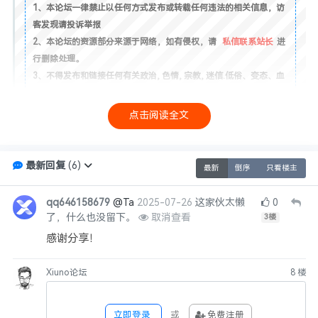
1、本论坛一律禁止以任何方式发布或转载任何违法的相关信息，访
客发现请投诉举报
2、本论坛的资源部分来源于网络，如有侵权，请
私信联系站长
进
行删除处理。
3、不得发布和链接任何有关政治, 色情, 宗教, 迷信.低俗、变态、血
腥、暴力以及危害国家安全.诋毁政府形象等违法言论和信息的帖子.
4、本帖图片及内容纯属发布用户个人意见，与本站无关！
点击阅读全文
4，本帖如为原创资源/教程分享帖，则本站与发布用户共同享有内容
版权！
6，本站管理有权在不经发布者同意的情况下，根据版规及相关法律
最新回复
(
6
)
最新
倒序
只看楼主
法规删除/修改本帖！
7，如无特别说明，任何个人或者组织不得转载本帖内容！任何个人
qq646158679
@Ta
2025-07-26
这家伙太懒
0
或团体不得将本站资源用于非法用途！
了，什么也没留下。
取消查看
3
楼
8，未尽事宜最终解释权归本站（xiuno论坛）所有！
感谢分享！
Xiuno论坛
8
楼
点赞
0
收藏
0
投币
0
海报分享
立即登录
或
免费注册