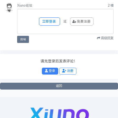
Xiuno论坛
2
楼
签名：
xiuno论坛
欢迎你的加入！
立即登录
或
免费注册
──── 已有
0
人觉得很赞
────
高级回复
投诉举报
回帖
请先登录后发表评论！
登录
注册
返回