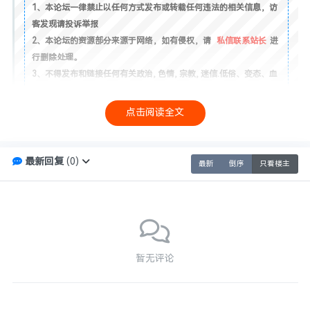
1、本论坛一律禁止以任何方式发布或转载任何违法的相关信息，访
客发现请投诉举报
2、本论坛的资源部分来源于网络，如有侵权，请
私信联系站长
进
行删除处理。
3、不得发布和链接任何有关政治, 色情, 宗教, 迷信.低俗、变态、血
腥、暴力以及危害国家安全.诋毁政府形象等违法言论和信息的帖子.
4、本帖图片及内容纯属发布用户个人意见，与本站无关！
点击阅读全文
4，本帖如为原创资源/教程分享帖，则本站与发布用户共同享有内容
版权！
6，本站管理有权在不经发布者同意的情况下，根据版规及相关法律
最新回复
(
0
)
最新
倒序
只看楼主
法规删除/修改本帖！
7，如无特别说明，任何个人或者组织不得转载本帖内容！任何个人
或团体不得将本站资源用于非法用途！
8，未尽事宜最终解释权归本站（xiuno论坛）所有！
暂无评论
点赞
0
收藏
0
投币
0
海报分享