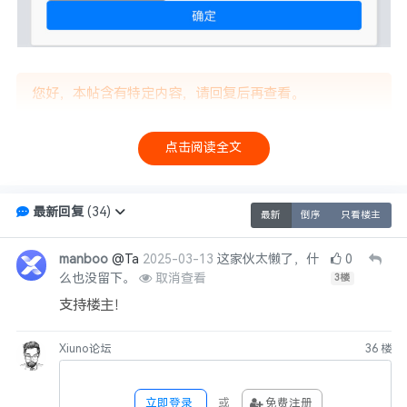
您好，本帖含有特定内容，请回复后再查看。
点击阅读全文
本站申明
1、本论坛一律禁止以任何方式发布或转载任何违法的相关信息，访
最新回复
(
34
)
客发现请投诉举报
最新
倒序
只看楼主
2、本论坛的资源部分来源于网络，如有侵权，请
私信联系站长
进
行删除处理。
manboo
@Ta
2025-03-13
这家伙太懒了，什
0
么也没留下。
取消查看
3
楼
3、不得发布和链接任何有关政治, 色情, 宗教, 迷信.低俗、变态、血
腥、暴力以及危害国家安全.诋毁政府形象等违法言论和信息的帖子.
支持楼主！
4、本帖图片及内容纯属发布用户个人意见，与本站无关！
4，本帖如为原创资源/教程分享帖，则本站与发布用户共同享有内容
Xiuno论坛
36
楼
版权！
6，本站管理有权在不经发布者同意的情况下，根据版规及相关法律
立即登录
或
免费注册