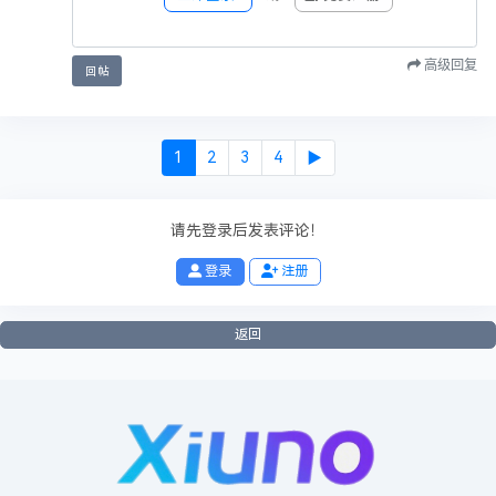
法规删除/修改本帖！
7，如无特别说明，任何个人或者组织不得转载本帖内容！任何个人
或团体不得将本站资源用于非法用途！
高级回复
回帖
8，未尽事宜最终解释权归本站（xiuno论坛）所有！
1
2
3
4
▶
点赞
0
收藏
1
投币
0
海报分享
请先登录后发表评论！
签名：
xiuno论坛
欢迎你的加入！
登录
注册
──── 已有
0
人觉得很赞
────
返回
投诉举报