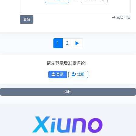
您好，本帖含有特定内容，请回复后再查看。
高级回复
回帖
本站申明
1
2
▶
1、本论坛一律禁止以任何方式发布或转载任何违法的相关信息，访
客发现请投诉举报
请先登录后发表评论！
2、本论坛的资源部分来源于网络，如有侵权，请
私信联系站长
进
行删除处理。
登录
注册
3、不得发布和链接任何有关政治, 色情, 宗教, 迷信.低俗、变态、血
腥、暴力以及危害国家安全.诋毁政府形象等违法言论和信息的帖子.
返回
4、本帖图片及内容纯属发布用户个人意见，与本站无关！
4，本帖如为原创资源/教程分享帖，则本站与发布用户共同享有内容
版权！
6，本站管理有权在不经发布者同意的情况下，根据版规及相关法律
法规删除/修改本帖！
7，如无特别说明，任何个人或者组织不得转载本帖内容！任何个人