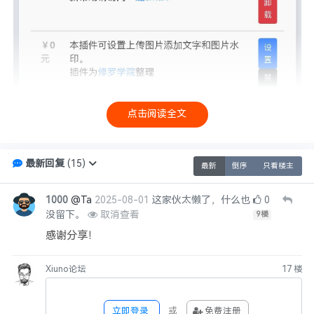
点击阅读全文
最新回复
(
15
)
最新
倒序
只看楼主
1000
@Ta
2025-08-01
这家伙太懒了，什么也
0
没留下。
取消查看
9
楼
感谢分享！
Xiuno论坛
17
楼
立即登录
或
免费注册