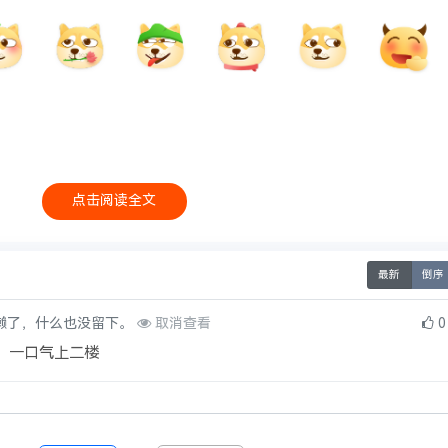
看。
点击阅读全文
本站申明
最新
倒序
法的相关信息，访客发现请投诉举报
懒了，什么也没留下。
取消查看
0
私信联系站长
进行删除处理。
 迷信.低俗、变态、血腥、暴力以及危害国家安全.诋毁政府形象等违法言论和信息的帖子.
，一口气上二楼
站无关！
布用户共同享有内容版权！
据版规及相关法律法规删除/修改本帖！
帖内容！任何个人或团体不得将本站资源用于非法用途！