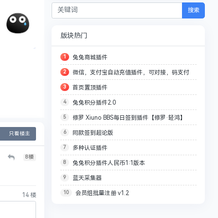
搜索
版块热门
1
兔兔商城插件
2
微信，支付宝自动充值插件，可对接，码支付
3
首页置顶插件
4
兔兔积分插件2.0
5
修罗 Xiuno BBS每日签到插件【修罗·轻鸿】
6
同款签到超论版
V3.3-V3.4适配版
只看楼主
7
多种认证插件
8
楼
8
兔兔积分插件人民币1:1版本
9
蓝天采集器
10
会员组批量注册 v1.2
14
楼