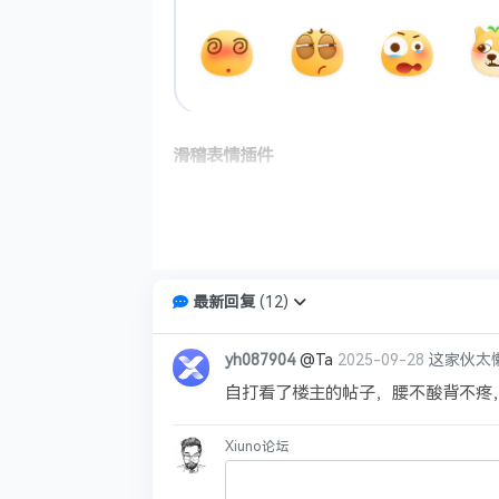
滑稽表情插件
您好，本帖含有特定内容，请回复后再查
最新回复
(
12
)
1、本论坛一律禁止以任何方式发布或转载任何违
yh087904
@Ta
2025-09-28
这家伙太
2、本论坛的资源部分来源于网络，如有侵权，请
3、不得发布和链接任何有关政治, 色情, 宗教,
自打看了楼主的帖子，腰不酸背不疼
4、本帖图片及内容纯属发布用户个人意见，与本
4，本帖如为原创资源/教程分享帖，则本站与发
Xiuno论坛
6，本站管理有权在不经发布者同意的情况下，根
7，如无特别说明，任何个人或者组织不得转载本