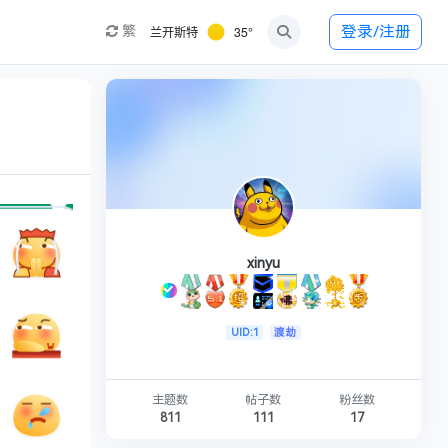
兰开斯特
35°
登录/注册
繁
xinyu
UID:1
渡劫
主题数
帖子数
粉丝数
811
111
17