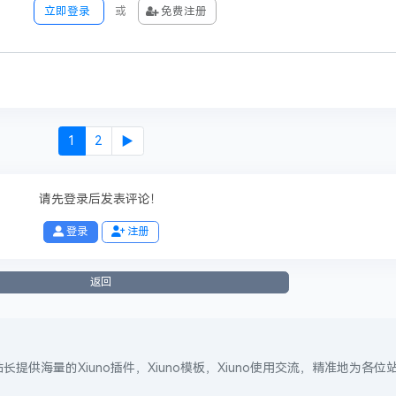
立即登录
或
免费注册
有！
0
收藏
1
投币
0
海报分享
1
2
▶
请先登录后发表评论！
──── 已有
0
人觉得很赞
────
登录
注册
返回
站长提供海量的Xiuno插件，Xiuno模板，Xiuno使用交流，精准地为各