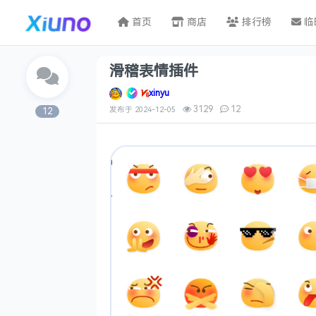
首页
商店
排行榜
临
滑稽表情插件
xinyu
3129
12
发布于
2024-12-05
12