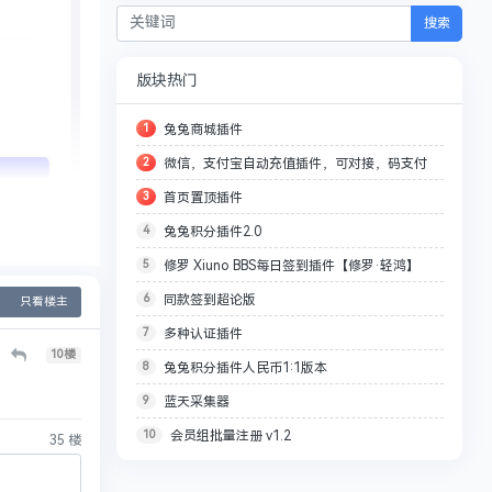
搜索
版块热门
1
兔兔商城插件
2
微信，支付宝自动充值插件，可对接，码支付
3
首页置顶插件
4
兔兔积分插件2.0
5
修罗 Xiuno BBS每日签到插件【修罗·轻鸿】
6
同款签到超论版
V3.3-V3.4适配版
只看楼主
7
多种认证插件
10
楼
8
兔兔积分插件人民币1:1版本
9
蓝天采集器
10
会员组批量注册 v1.2
35
楼