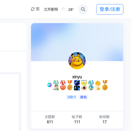
兰开斯特
28°
登录/注册
繁
xinyu
UID:1
渡劫
主题数
帖子数
粉丝数
811
111
17