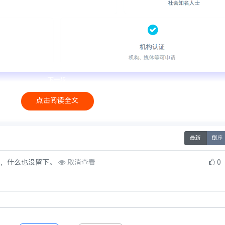
点击阅读全文
最新
倒序
，什么也没留下。
取消查看
0
看。
本站申明