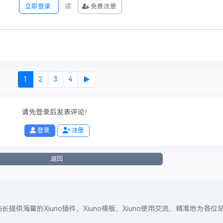
法的相关信息，访客发现请投诉举报
立即登录
或
免费注册
私信联系站长
进行删除处理。
 迷信.低俗、变态、血腥、暴力以及危害国家安全.诋毁政府形象等违法言论和信息的帖子.
站无关！
布用户共同享有内容版权！
据版规及相关法律法规删除/修改本帖！
帖内容！任何个人或团体不得将本站资源用于非法用途！
1
2
3
4
▶
有！
请先登录后发表评论！
登录
注册
0
收藏
1
投币
0
海报分享
返回
──── 已有
0
人觉得很赞
────
站长提供海量的Xiuno插件，Xiuno模板，Xiuno使用交流，精准地为各