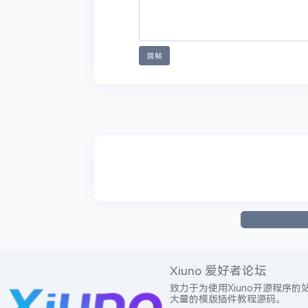
1、本论坛一律禁止以任何方式发布或转载任何违
2、本论坛的资源部分来源于网络，如有侵权，请
3、不得发布和链接任何有关政治, 色情, 宗教,
4、本帖图片及内容纯属发布用户个人意见，与本
回帖
4，本帖如为原创资源/教程分享帖，则本站与发
6，本站管理有权在不经发布者同意的情况下，根
7，如无特别说明，任何个人或者组织不得转载本
8，未尽事宜最终解释权归本站（xiuno论坛）所
点赞
签名：
xiuno论坛
欢迎你的加入！
Xiuno 爱好者论坛
致力于为使用Xiuno开源程序的
大量的模版插件教程源码。