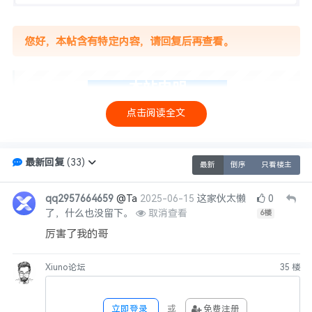
您好，本帖含有特定内容，请回复后再查看。
本站申明
点击阅读全文
1、本论坛一律禁止以任何方式发布或转载任何违法的相关信息，访
客发现请投诉举报
2、本论坛的资源部分来源于网络，如有侵权，请
私信联系站长
进
最新回复
(
33
)
最新
倒序
只看楼主
行删除处理。
3、不得发布和链接任何有关政治, 色情, 宗教, 迷信.低俗、变态、血
qq2957664659
@Ta
2025-06-15
这家伙太懒
0
腥、暴力以及危害国家安全.诋毁政府形象等违法言论和信息的帖子.
了，什么也没留下。
取消查看
6
楼
4、本帖图片及内容纯属发布用户个人意见，与本站无关！
厉害了我的哥
4，本帖如为原创资源/教程分享帖，则本站与发布用户共同享有内容
版权！
Xiuno论坛
35
楼
6，本站管理有权在不经发布者同意的情况下，根据版规及相关法律
法规删除/修改本帖！
7，如无特别说明，任何个人或者组织不得转载本帖内容！任何个人
立即登录
或
免费注册