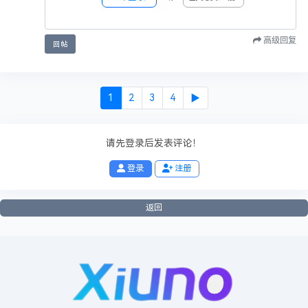
或团体不得将本站资源用于非法用途！
8，未尽事宜最终解释权归本站（xiuno论坛）所有！
高级回复
回帖
点赞
0
收藏
1
投币
0
海报分享
1
2
3
4
▶
签名：
xiuno论坛
欢迎你的加入！
请先登录后发表评论！
──── 已有
0
人觉得很赞
────
登录
注册
返回
投诉举报